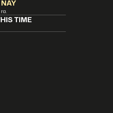
 NÀY
 ra.
HIS TIME
。