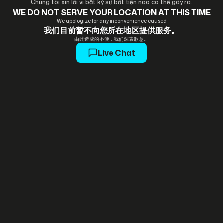
Chúng tôi xin lỗi vì bất kỳ sự bất tiện nào có thể gây ra.
WE DO NOT SERVE YOUR LOCATION AT THIS TIME
We apologize for any inconvenience caused
我们目前暂不向您所在地区提供服务。
由此造成的不便，我们深表歉意。
Live Chat